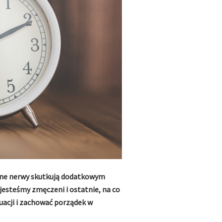
anne nerwy skutkują dodatkowym
jesteśmy zmęczeni i ostatnie, na co
uacji i zachować porządek w