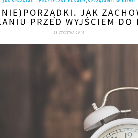
,
JAK SPRZĄTAĆ - PRAKTYCZNE PORADY
SPRZĄTANIE W DOMU
(NIE)PORZĄDKI. JAK ZACHO
KANIU PRZED WYJŚCIEM DO 
23 STYCZNIA 2018