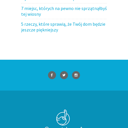
7 miejsc, których na pewno nie sprzątnąłbyś
tej wiosny
5 rzeczy, które sprawią, że Twój dom będzie
jeszcze piękniejszy