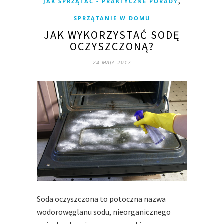
,
JAK SPRZĄTAĆ - PRAKTYCZNE PORADY
SPRZĄTANIE W DOMU
JAK WYKORZYSTAĆ SODĘ
OCZYSZCZONĄ?
24 MAJA 2017
Soda oczyszczona to potoczna nazwa
wodorowęglanu sodu, nieorganicznego