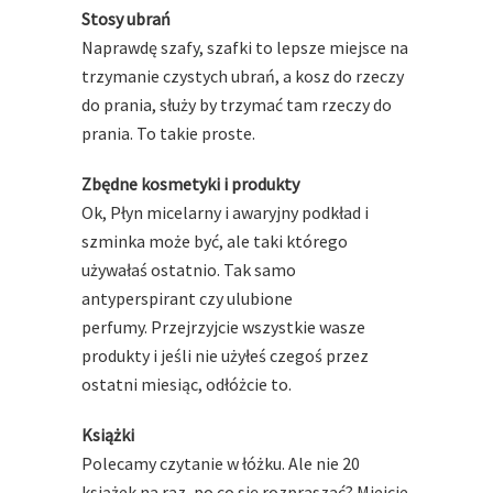
Stosy ubrań
Naprawdę szafy, szafki to lepsze miejsce na
trzymanie czystych ubrań, a kosz do rzeczy
do prania, służy by trzymać tam rzeczy do
prania. To takie proste.
Zbędne kosmetyki i produkty
Ok, Płyn micelarny i awaryjny podkład i
szminka może być, ale taki którego
używałaś ostatnio. Tak samo
antyperspirant czy ulubione
perfumy. Przejrzyjcie wszystkie wasze
produkty i jeśli nie użyłeś czegoś przez
ostatni miesiąc, odłóżcie to.
Książki
Polecamy czytanie w łóżku. Ale nie 20
książek na raz, po co się rozpraszać? Miejcie