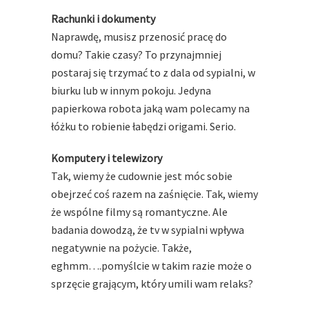
Rachunki i dokumenty
Naprawdę, musisz przenosić pracę do
domu? Takie czasy? To przynajmniej
postaraj się trzymać to z dala od sypialni, w
biurku lub w innym pokoju. Jedyna
papierkowa robota jaką wam polecamy na
łóżku to robienie łabędzi origami. Serio.
Komputery i telewizory
Tak, wiemy że cudownie jest móc sobie
obejrzeć coś razem na zaśnięcie. Tak, wiemy
że wspólne filmy są romantyczne. Ale
badania dowodzą, że tv w sypialni wpływa
negatywnie na pożycie. Także,
eghmm….pomyślcie w takim razie może o
sprzęcie grającym, który umili wam relaks?