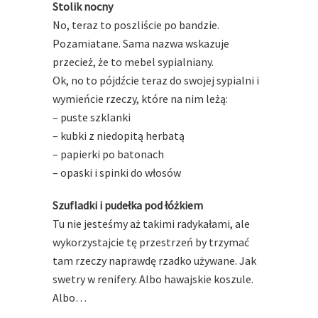
Stolik nocny
No, teraz to poszliście po bandzie.
Pozamiatane. Sama nazwa wskazuje
przecież, że to mebel sypialniany.
Ok, no to pójdźcie teraz do swojej sypialni i
wymieńcie rzeczy, które na nim leżą:
– puste szklanki
– kubki z niedopitą herbatą
– papierki po batonach
– opaski i spinki do włosów
Szufladki i pudełka pod łóżkiem
Tu nie jesteśmy aż takimi radykałami, ale
wykorzystajcie tę przestrzeń by trzymać
tam rzeczy naprawdę rzadko używane. Jak
swetry w renifery. Albo hawajskie koszule.
Albo…